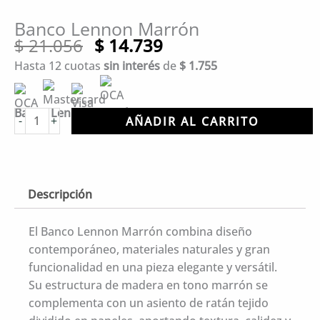
Banco Lennon Marrón
El
El
$
21.056
$
14.739
precio
precio
Hasta 12 cuotas
sin interés
de
$
1.755
original
actual
era:
es:
$ 21.056.
$ 14.739.
Banco Lennon Marrón – 110 x 40 x 45 cm
Banco
-
+
AÑADIR AL CARRITO
Lennon
Marrón
cantidad
Descripción
El Banco Lennon Marrón combina diseño
contemporáneo, materiales naturales y gran
funcionalidad en una pieza elegante y versátil.
Su estructura de madera en tono marrón se
complementa con un asiento de ratán tejido