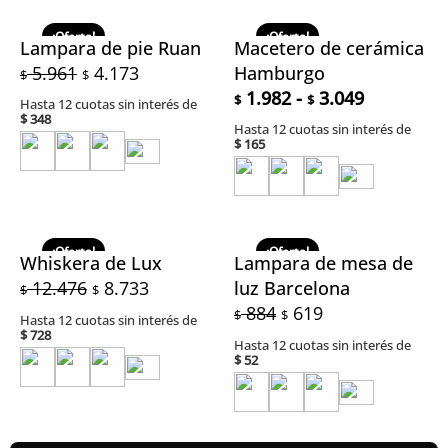
El
El
Rango
precio
precio
de
¡Oferta!
¡Oferta!
Lampara de pie Ruan
Macetero de cerámica
original
actual
precios:
5.961
4.173
Hamburgo
$
$
era:
es:
desde
1.982
-
3.049
$
$
Hasta 12 cuotas sin interés de
$ 5.961.
$ 4.173.
$ 1.982
$
348
Hasta 12 cuotas sin interés de
hasta
$
165
$ 3.049
El
El
El
El
precio
precio
precio
precio
¡Oferta!
¡Oferta!
Whiskera de Lux
Lampara de mesa de
original
actual
original
actual
12.476
8.733
luz Barcelona
$
$
era:
es:
era:
es:
884
619
$
$
Hasta 12 cuotas sin interés de
$ 12.476.
$ 8.733.
$ 884.
$ 619.
$
728
Hasta 12 cuotas sin interés de
$
52