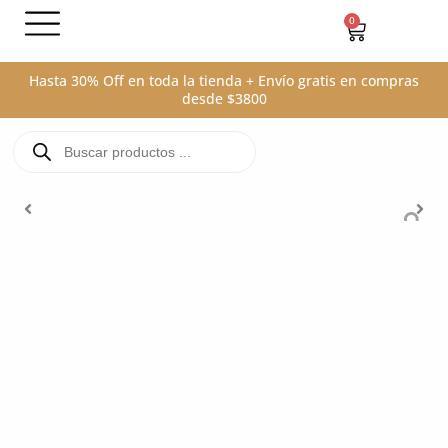
Ir
0
Carrito
al
contenido
Hasta 30% Off en toda la tienda + Envío gratis en compras
desde $3800
Búsqueda
de
productos