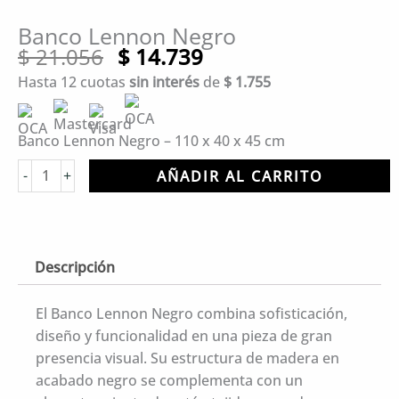
Banco Lennon Negro
El
El
$
21.056
$
14.739
precio
precio
Hasta 12 cuotas
sin interés
de
$
1.755
original
actual
era:
es:
$ 21.056.
$ 14.739.
Banco Lennon Negro – 110 x 40 x 45 cm
Banco
-
+
AÑADIR AL CARRITO
Lennon
Negro
cantidad
Descripción
El Banco Lennon Negro combina sofisticación,
diseño y funcionalidad en una pieza de gran
presencia visual. Su estructura de madera en
acabado negro se complementa con un