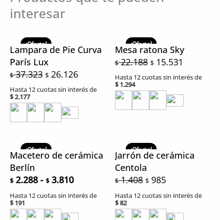
interesar
El
El
El
El
precio
precio
precio
precio
¡Oferta!
¡Oferta!
Lampara de Pie Curva
Mesa ratona Sky
original
actual
original
actual
París Lux
22.188
15.531
$
$
era:
es:
era:
es:
37.323
26.126
$
$
Hasta 12 cuotas sin interés de
$ 37.323.
$ 26.126.
$ 22.188.
$ 15.531.
$
1.294
Hasta 12 cuotas sin interés de
$
2.177
Rango
El
El
de
precio
precio
¡Oferta!
¡Oferta!
Macetero de cerámica
Jarrón de cerámica
precios:
original
actual
Berlín
Centola
desde
era:
es:
2.288
-
3.810
1.408
985
$
$
$
$
$ 2.288
$ 1.408.
$ 985.
Hasta 12 cuotas sin interés de
Hasta 12 cuotas sin interés de
hasta
$
191
$
82
$ 3.810