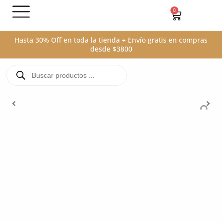
Ir
0
Carrito
al
contenido
Hasta 30% Off en toda la tienda + Envío gratis en compras
desde $3800
Búsqueda
de
productos