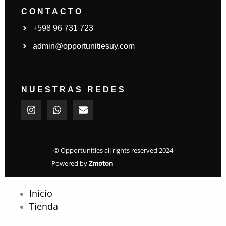
CONTACTO
+598 96 731 723
admin@opportunitiesuy.com
NUESTRAS REDES
I
W
E
n
h
n
s
a
v
t
t
e
a
s
l
g
a
o
© Opportunities all rights reserved 2024
r
p
p
Powered by
Zmoton
a
p
e
m
Inicio
Tienda