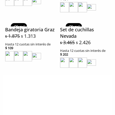
El
El
El
El
precio
precio
precio
precio
¡Oferta!
¡Oferta!
Bandeja giratoria Graz
Set de cuchillas
original
actual
original
actual
1.875
1.313
Nevada
$
$
era:
es:
era:
es:
3.465
2.426
$
$
Hasta 12 cuotas sin interés de
$ 1.875.
$ 1.313.
$ 3.465.
$ 2.426.
$
109
Hasta 12 cuotas sin interés de
$
202
USUARIO
Mi cuenta
Olvide mi contraseña.