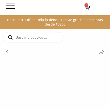
Ir
0
Carrito
al
contenido
Hasta 30% Off en toda la tienda + Envío gratis en compras
desde $3800
Búsqueda
de
productos