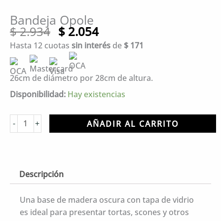
Bandeja Opole
El
El
$
2.934
$
2.054
precio
precio
Hasta 12 cuotas
sin interés
de
$
171
original
actual
era:
es:
$ 2.934.
$ 2.054.
26cm de diámetro por 28cm de altura.
Bandeja
Disponibilidad:
Hay existencias
Opole
cantidad
-
+
AÑADIR AL CARRITO
Descripción
Una base de madera oscura con tapa de vidrio
es ideal para presentar tortas, scones y otros