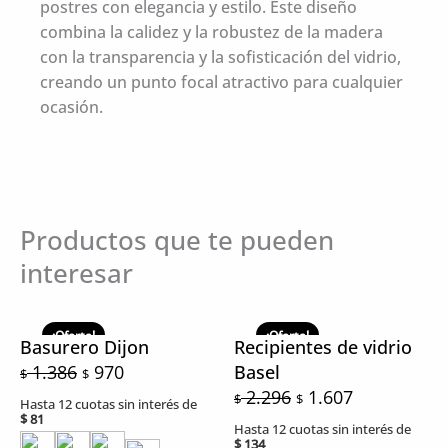
postres con elegancia y estilo. Este diseño
combina la calidez y la robustez de la madera
con la transparencia y la sofisticación del vidrio,
creando un punto focal atractivo para cualquier
ocasión.
Productos que te pueden
interesar
El
El
El
El
precio
precio
precio
precio
¡Oferta!
¡Oferta!
Basurero Dijon
Recipientes de vidrio
original
actual
original
actual
1.386
970
Basel
$
$
era:
es:
era:
es:
2.296
1.607
$
$
Hasta 12 cuotas sin interés de
$ 1.386.
$ 970.
$ 2.296.
$ 1.607.
$
81
Hasta 12 cuotas sin interés de
$
134