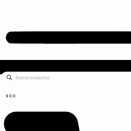
Búsqueda
de
productos
$
0
0