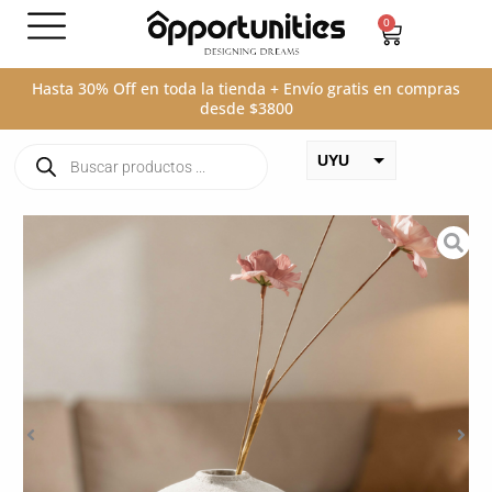
Ir
0
Carrito
al
contenido
Hasta 30% Off en toda la tienda + Envío gratis en compras
desde $3800
Búsqueda
UYU
de
productos
USD