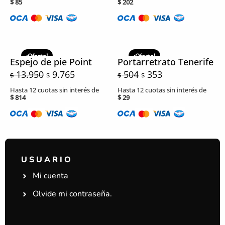
$
85
$
202
El
El
El
El
precio
precio
precio
precio
¡Oferta!
¡Oferta!
Espejo de pie Point
Portarretrato Tenerife
original
actual
original
actual
13.950
9.765
504
353
$
$
$
$
era:
es:
era:
es:
Hasta 12 cuotas sin interés de
Hasta 12 cuotas sin interés de
$ 13.950.
$ 9.765.
$ 504.
$ 353.
$
814
$
29
USUARIO
Mi cuenta
Olvide mi contraseña.