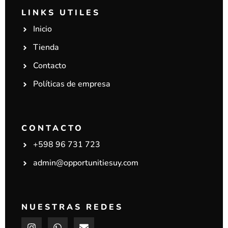
LINKS UTILES
Inicio
Tienda
Contacto
Políticas de empresa
CONTACTO
+598 96 731 723
admin@opportunitiesuy.com
NUESTRAS REDES
I
W
E