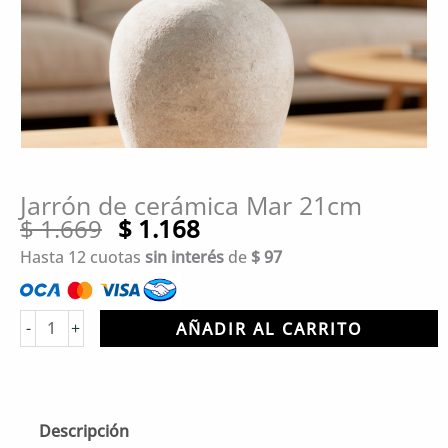
Jarrón de cerámica Mar 21cm
El
El
$
1.669
$
1.168
precio
precio
Hasta 12 cuotas
sin interés
de
$
97
original
actual
era:
es:
Jarrón
$ 1.669.
$ 1.168.
-
+
AÑADIR AL CARRITO
de
cerámica
Mar
21cm
Descripción
cantidad