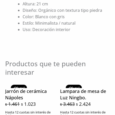
Altura: 21 cm
Diseño: Orgánico con textura tipo piedra
Color: Blanco con gris
Estilo: Minimalista / natural
Uso: Decoración interior
Productos que te pueden
interesar
El
El
El
El
precio
precio
precio
precio
¡Oferta!
¡Oferta!
Jarrón de cerámica
Lampara de mesa de
original
actual
original
actual
Nápoles
Luz Ningbo.
era:
es:
era:
es:
1.461
1.023
3.463
2.424
$
$
$
$
$ 1.461.
$ 1.023.
$ 3.463.
$ 2.424.
Hasta 12 cuotas sin interés de
Hasta 12 cuotas sin interés de