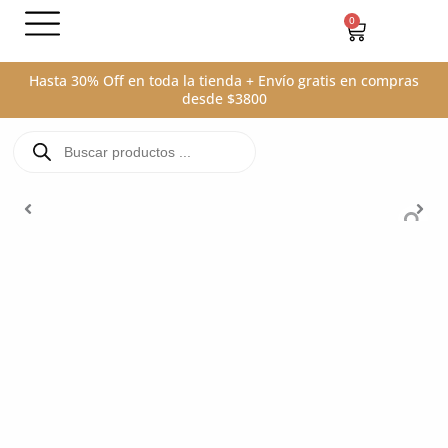
Ir
0
Carrito
al
contenido
Hasta 30% Off en toda la tienda + Envío gratis en compras
desde $3800
Búsqueda
de
productos