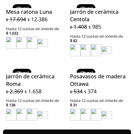
El
El
El
El
precio
precio
precio
precio
¡Oferta!
¡Oferta!
Mesa ratona Luna
Jarrón de cerámica
original
actual
original
actual
17.694
12.386
Centola
$
$
era:
es:
era:
es:
1.408
985
$
$
Hasta 12 cuotas sin interés de
$ 17.694.
$ 12.386.
$ 1.408.
$ 985.
$
1.032
Hasta 12 cuotas sin interés de
$
82
El
El
El
El
precio
precio
precio
precio
¡Oferta!
¡Oferta!
Jarrón de cerámica
Posavasos de madera
original
actual
original
actual
Roma
Ottawa
era:
es:
era:
es:
2.369
1.658
534
374
$
$
$
$
$ 2.369.
$ 1.658.
$ 534.
$ 374.
Hasta 12 cuotas sin interés de
Hasta 12 cuotas sin interés de
$
138
$
31