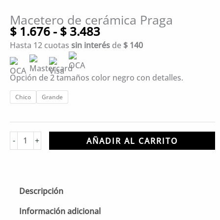
Macetero de cerámica Praga
Rango
$
1.676
-
$
3.483
de
Hasta 12 cuotas
sin interés
de
$
140
precios:
desde
$ 1.676
Opción de 2 tamaños color negro con detalles.
hasta
Macetero
Chico
Grande
$ 3.483
de
cerámica
Praga
-
+
AÑADIR AL CARRITO
cantidad
Descripción
Información adicional