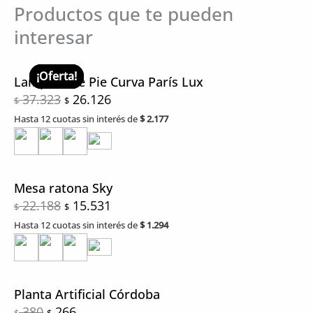
Productos que te pueden
interesar
El
El
El
El
El
El
El
El
precio
precio
precio
precio
precio
precio
precio
precio
¡Oferta!
¡Oferta!
¡Oferta!
¡Oferta!
Lampara de Pie Curva París Lux
original
original
original
original
actual
actual
actual
actual
37.323
26.126
$
$
era:
era:
era:
era:
es:
es:
es:
es:
Hasta 12 cuotas sin interés de
$
2.177
$ 380.
$ 1.121.
$ 37.323.
$ 22.188.
$ 266.
$ 785.
$ 26.126.
$ 15.531.
Mesa ratona Sky
22.188
15.531
$
$
Hasta 12 cuotas sin interés de
$
1.294
Planta Artificial Córdoba
380
266
$
$