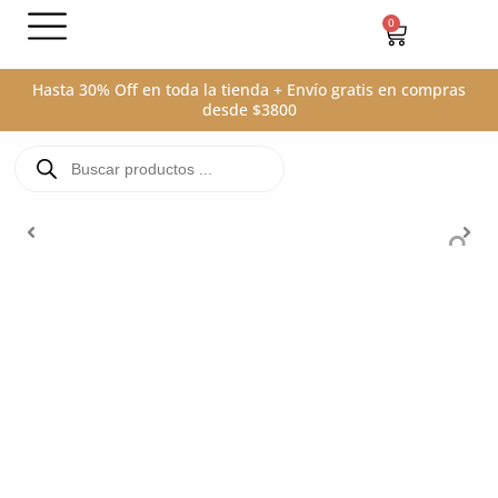
Ir
0
Carrito
al
contenido
Hasta 30% Off en toda la tienda + Envío gratis en compras
desde $3800
Búsqueda
de
productos