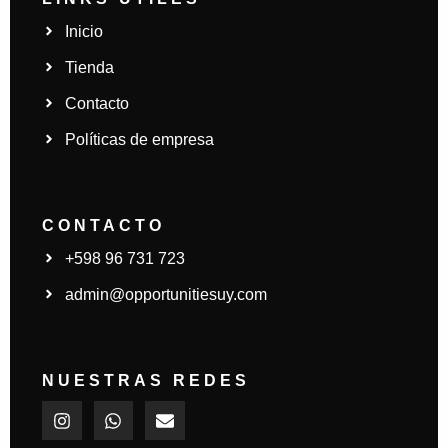
Inicio
Tienda
Contacto
Políticas de empresa
CONTACTO
+598 96 731 723
admin@opportunitiesuy.com
NUESTRAS REDES
I
W
E
n
h
n
s
a
v