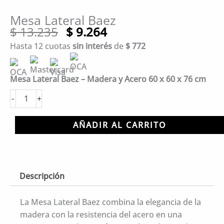
Mesa Lateral Baez
El
El
$
13.235
$
9.264
precio
precio
Hasta 12 cuotas
sin interés
de
$
772
original
actual
era:
es:
$ 13.235.
$ 9.264.
Mesa Lateral Baez – Madera y Acero 60 x 60 x 76 cm
Mesa
-
+
Lateral
Baez
AÑADIR AL CARRITO
cantidad
Descripción
La Mesa Lateral Baez combina la elegancia de la
madera con la resistencia del acero en una