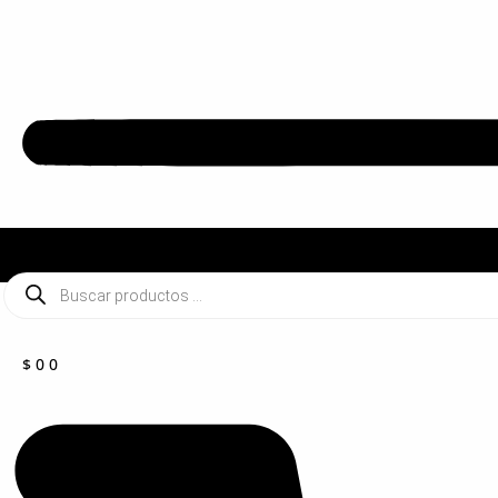
Búsqueda
de
productos
$
0
0