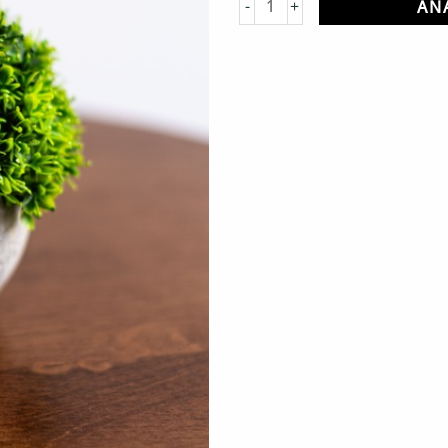
-
+
AÑ
cantidad