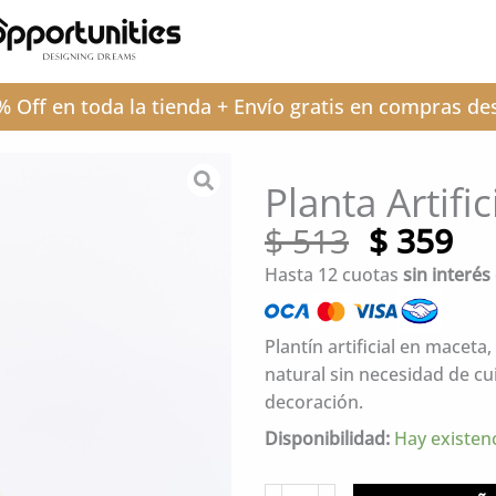
 Off en toda la tienda + Envío gratis en compras d
Planta Artific
El
El
$
513
$
359
precio
pr
Hasta 12 cuotas
sin interés
original
ac
era:
es:
$ 513.
$ 
Plantín artificial en macet
natural sin necesidad de cu
decoración.
Planta
Disponibilidad:
Hay existen
Artificial
Rivera