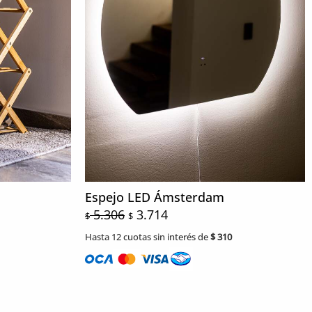
Espejo LED Ámsterdam
5.306
3.714
$
$
Hasta 12 cuotas sin interés de
$
310