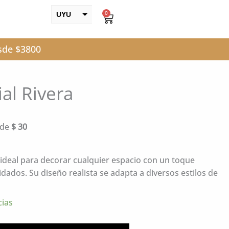
0
UYU
Carrito
USD
esde $3800
ial Rivera
ecio
de
$
30
tual
359.
a, ideal para decorar cualquier espacio con un toque
idados. Su diseño realista se adapta a diversos estilos de
cias