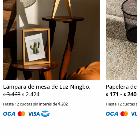
Lampara de mesa de Luz Ningbo.
Papelera de
3.463
2.424
171
-
240
$
$
$
$
Hasta 12 cuotas sin interés de
$
202
Hasta 12 cuotas s