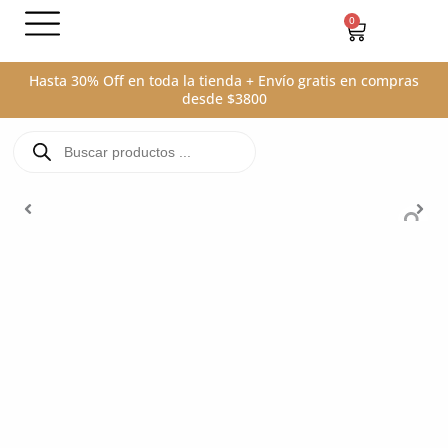
Ir
0
Carrito
al
contenido
Hasta 30% Off en toda la tienda + Envío gratis en compras
desde $3800
Búsqueda
de
productos