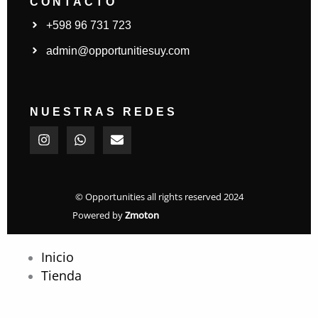
CONTACTO
+598 96 731 723
admin@opportunitiesuy.com
NUESTRAS REDES
I
W
E
n
h
n
s
a
v
t
t
e
a
s
l
g
a
o
© Opportunities all rights reserved 2024
r
p
p
Powered by
Zmoton
a
p
e
m
Inicio
Tienda