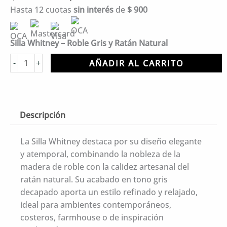
precio
precio
Hasta 12 cuotas
sin interés
de
$
900
original
actual
era:
es:
$ 15.441.
$ 10.799.
Silla Whitney – Roble Gris y Ratán Natural
Silla
-
+
AÑADIR AL CARRITO
Whitney
cantidad
Descripción
La Silla Whitney destaca por su diseño elegante
y atemporal, combinando la nobleza de la
madera de roble con la calidez artesanal del
ratán natural. Su acabado en tono gris
decapado aporta un estilo refinado y relajado,
ideal para ambientes contemporáneos,
costeros, farmhouse o de inspiración