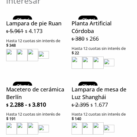
interesar
El
El
El
El
precio
precio
precio
precio
¡Oferta!
¡Oferta!
Lampara de pie Ruan
Planta Artificial
original
actual
original
actual
5.961
4.173
Córdoba
$
$
era:
es:
era:
es:
380
266
$
$
Hasta 12 cuotas sin interés de
$ 5.961.
$ 4.173.
$ 380.
$ 266.
$
348
Hasta 12 cuotas sin interés de
$
22
Rango
El
El
de
precio
precio
¡Oferta!
¡Oferta!
Macetero de cerámica
Lampara de mesa de
precios:
original
actual
Berlín
Luz Shanghái
desde
era:
es:
2.288
-
3.810
2.395
1.677
$
$
$
$
$ 2.288
$ 2.395.
$ 1.677.
Hasta 12 cuotas sin interés de
Hasta 12 cuotas sin interés de
hasta
$
191
$
140
$ 3.810